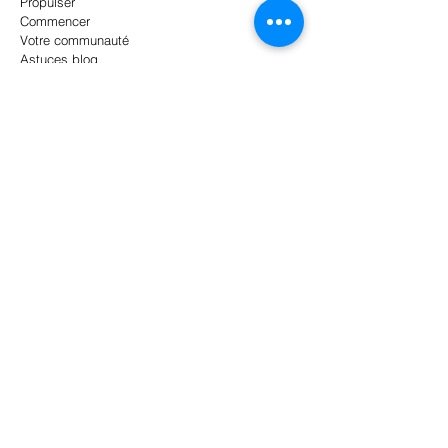
Propulser
Commencer
Votre communauté
Astuces blog
DÉCROCHER(DÉLÉGUER)...à
6500km du bureau
5 trucs avant de dépenser en
Facebook ads
Les 5 habitudes de ceux qui
travaillent moins (et en font
davantage)