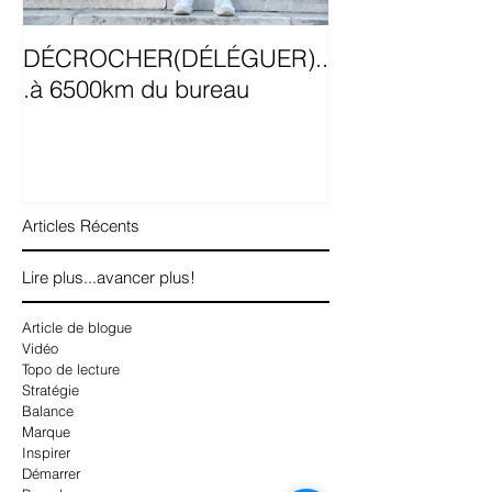
DÉCROCHER(DÉLÉGUER)..
5 trucs avant 
.à 6500km du bureau
en Facebook a
Articles Récents
Lire plus...avancer plus!
Article de blogue
Vidéo
Topo de lecture
Stratégie
Balance
Marque
Inspirer
Démarrer