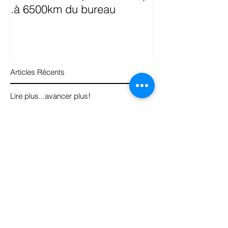
.à 6500km du bureau
en Facebook a
Articles Récents
Lire plus...avancer plus!
Article de blogue
Vidéo
Topo de lecture
Stratégie
Balance
Marque
Inspirer
Démarrer
Propulser
Commencer
Votre communauté
Astuces blog