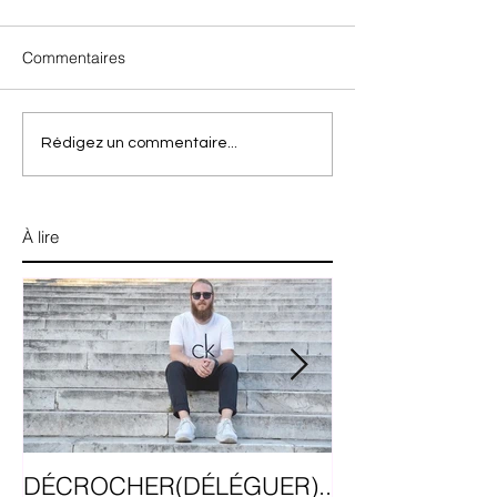
Commentaires
Rédigez un commentaire...
À lire
DÉCROCHER(DÉLÉGUER)..
5 trucs avant 