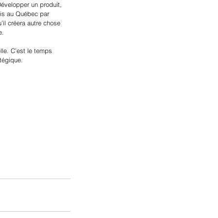
Développer un produit, 
ois au Québec par 
’il créera autre chose 
e.
le. C’est le temps 
tégique.  