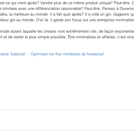
’est-ce qui vient après? Vendre plus de ce même produit unique? Peut-être. 
e similaire avec une différenciation raisonnable? Peut-être. Pensez à Duvern
dka, la meilleure au monde. Il a fait quoi après? Il a créé un gin. Gageons qu
lleur gin au monde. D’ici là, il garde son focus sur une entreprise minimalist
iode durant laquelle les choses vont extrêmement vite, de façon exponentiel
 et de rester le plus simple possible. Être minimaliste en affaires, c’est stra
érie "balance" :  
Optimiser ton flux monétaire de freelance!