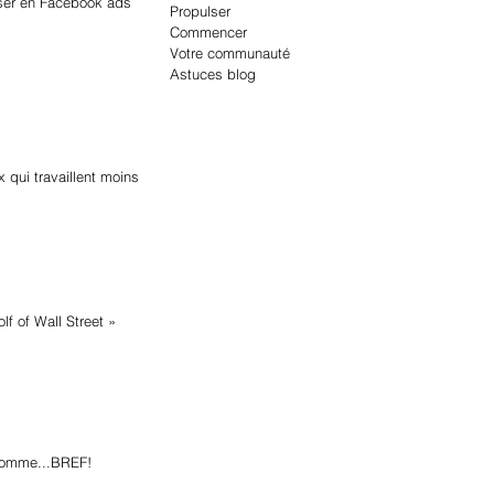
ser en Facebook ads
Propulser
Commencer
Votre communauté
Astuces blog
 qui travaillent moins
f of Wall Street »
 comme...BREF!