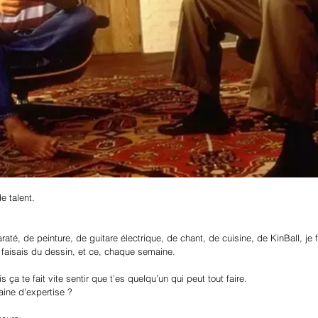
e talent.
araté, de peinture, de guitare électrique, de chant, de cuisine, de KinBall, je
e faisais du dessin, et ce, chaque semaine.
s ça te fait vite sentir que t’es quelqu’un qui peut tout faire.
aine d’expertise ?