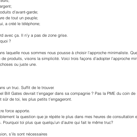
teurs;
argent;
roduits d’avant-garde;
ure de tout un peuple;
i, a créé le téléphone;
d avec ça. Il n’y a pas de zone grise.
 quoi ?
dans laquelle nous sommes nous pousse à choisir l’approche minimaliste. Que
 de produits, visons la simplicité. Voici trois façons d’adopter l’approche min
choses ou juste une.
ns un truc. Suffit de le trouver.
uel Bill Gates devrait t’engager dans sa compagnie ? Pas la PME du coin de la
 sûr de toi, les plus petits t’engageront. 
tre force apporte.
ablement la question que je répète le plus dans mes heures de consultation en
 Pourquoi toi plus que quelqu’un d’autre qui fait le même truc?
ion, s’ils sont nécessaires