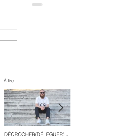
À lire
DÉCROCHER(DÉLÉGUER)...
5 trucs avant de dépenser en