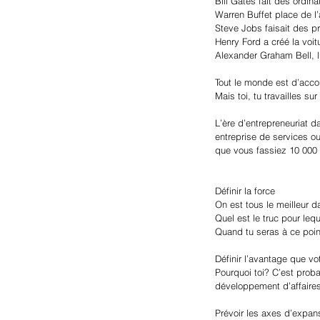
Bill Gates fait des ordina
Warren Buffet place de l’
Steve Jobs faisait des p
Henry Ford a créé la voit
Alexander Graham Bell, lu
Tout le monde est d’accor
Mais toi, tu travailles sur
L’ère d’entrepreneuriat 
entreprise de services ou
que vous fassiez 10 000 
Définir la force
On est tous le meilleur da
Quel est le truc pour leq
Quand tu seras à ce point
Définir l’avantage que vo
Pourquoi toi? C’est prob
développement d’affaires.
Prévoir les axes d’expans