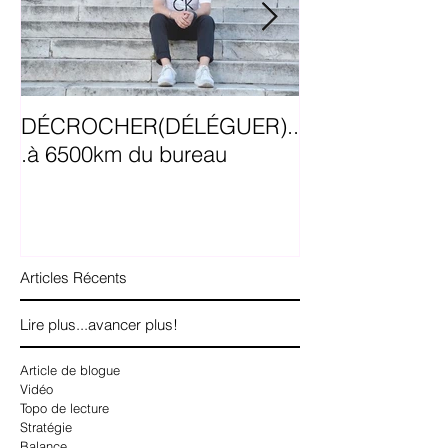
DÉCROCHER(DÉLÉGUER)..
5 trucs avant 
.à 6500km du bureau
en Facebook a
Articles Récents
Lire plus...avancer plus!
Article de blogue
Vidéo
Topo de lecture
Stratégie
Balance