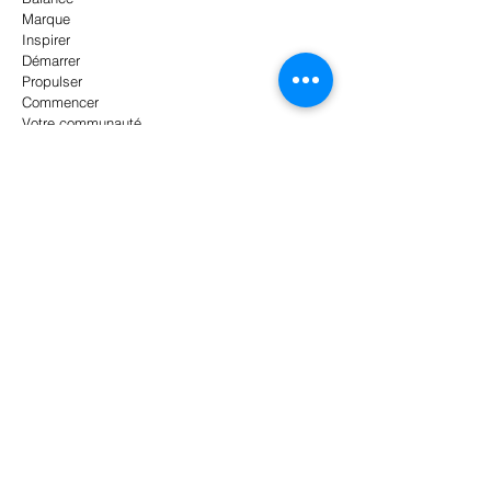
Marque
Inspirer
Démarrer
Propulser
Commencer
Votre communauté
Astuces blog
DÉCROCHER(DÉLÉGUER)...à
6500km du bureau
5 trucs avant de dépenser en
Facebook ads
Les 5 habitudes de ceux qui
travaillent moins (et en font